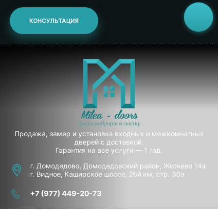
КОНСУЛЬТАЦИЯ
Продажа, замер и установка входных и межкомнатных
дверей с доставкой.
Гарантия на все услуги — 1 год.
г. Домодедово, Домодедовский район, Житнево 14а
г. Видное, Каширское шоссе, 26й км, стр. 30а
+7 (977) 449-20-73