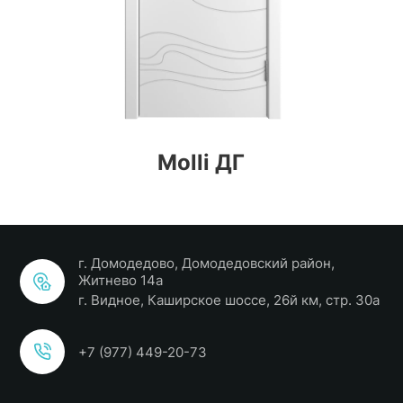
Molli ДГ
г. Домодедово, Домодедовский район,
Житнево 14а
г. Видное, Каширское шоссе, 26й км, стр. 30а
+7 (977) 449-20-73